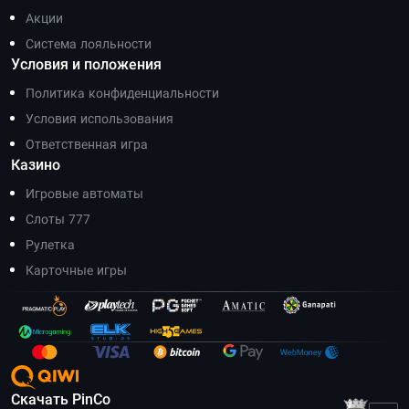
Акции
Система лояльности
Условия и положения
Политика конфиденциальности
Условия использования
Ответственная игра
Казино
Игровые автоматы
Слоты 777
Рулетка
Карточные игры
Скачать PinCo