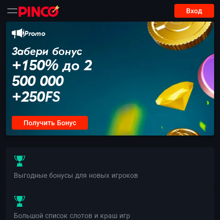
Вход
Promo
Забери бонус
+150% до 2
500 000
+250FS
Получить Бонус
Выгодные бонусы для новых игроков
Большой список слотов и краш игр