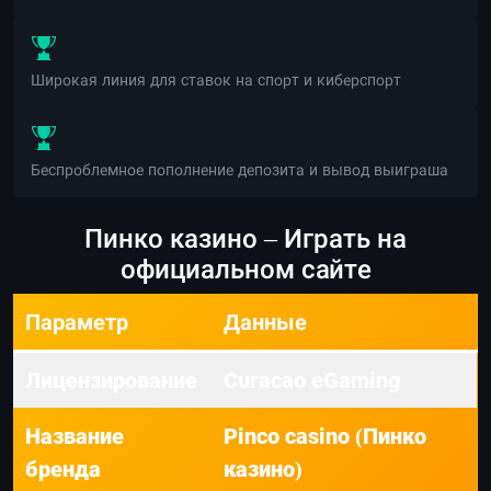
Широкая линия для ставок на спорт и киберспорт
Беспроблемное пополнение депозита и вывод выиграша
Пинко казино – Играть на
официальном сайте
Параметр
Данные
Лицензирование
Curacao eGaming
Название
Pinco casino (Пинко
бренда
казино)