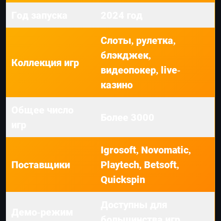
Год запуска
2024 год
Слоты, рулетка,
блэкджек,
Коллекция игр
видеопокер, live-
казино
Общее число
Более 3000
игр
Igrosoft, Novomatic,
Поставщики
Playtech, Betsoft,
Quickspin
Доступны для
Демо-режим
большинства игр