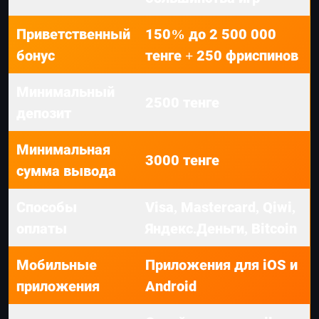
Приветственный
150% до 2 500 000
бонус
тенге + 250 фриспинов
Минимальный
2500 тенге
депозит
Минимальная
3000 тенге
сумма вывода
Способы
Visa, Mastercard, Qiwi,
оплаты
Яндекс.Деньги, Bitcoin
Мобильные
Приложения для iOS и
приложения
Android